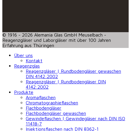
© 1916 - 2026 Alemania Glas GmbH Meuselbach -
Reagenzgläser und Laborgläser mit über 100 Jahren
Erfahrung aus Thüringen
Über uns
Kontakt
Reagenzglas
Reagenzgläser | Rundbodengläser gewaschen
DIN 4142:2002
Reagenzgläser | Rundbodengläser DIN
4142:2002
Produkte
Aromaflaschen
Chromatographieflaschen
Flachbodengläser
Flachbodengläser gewaschen
Gewindeflaschen | Gewindegläser nach DIN ISO
11418-7
Injektionsflaschen nach DIN 8362-1