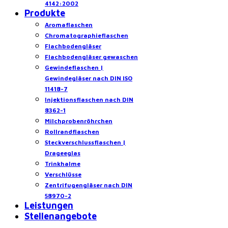
4142:2002
Produkte
Aromaflaschen
Chromatographieflaschen
Flachbodengläser
Flachbodengläser gewaschen
Gewindeflaschen |
Gewindegläser nach DIN ISO
11418-7
Injektionsflaschen nach DIN
8362-1
Milchprobenröhrchen
Rollrandflaschen
Steckverschlussflaschen |
Drageeglas
Trinkhalme
Verschlüsse
Zentrifugengläser nach DIN
58970-2
Leistungen
Stellenangebote